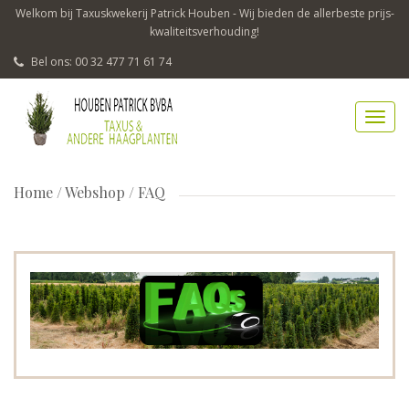
Welkom bij Taxuskwekerij Patrick Houben - Wij bieden de allerbeste prijs-
kwaliteitsverhouding!
Bel ons: 00 32 477 71 61 74
Home
/
Webshop / FAQ