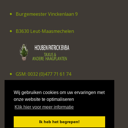
Burgemeester Vinckenlaan 9
B3630 Leut-Maasmechelen
GSM: 0032 (0)477 71 61 74
E-mail: patrick_houben@hotmail.com
Wij gebruiken cookies om uw ervaringen met
onze website te optimaliseren
Klik hier voor meer informatie
©2026 CV Studio Hilaire Smits
Ik heb het begrepen!
Privacy Policy