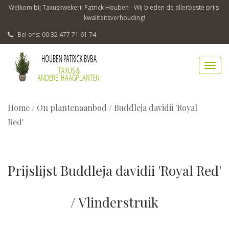
Welkom bij Taxuskwekerij Patrick Houben - Wij bieden de allerbeste prijs-
kwaliteitsverhouding!
Bel ons: 00 32 477 71 61 74
Home
/
On plantenaanbod / Buddleja davidii 'Royal
Red'
Prijslijst Buddleja davidii 'Royal Red'
/ Vlinderstruik