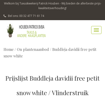
Welkom bij Taxuskwekerij Patrick Houben - Wij bieden de allerbeste prijs-
kwaliteitsverhouding!
Bel ons: 00 32 477 71 61 74
Home
/
On plantenaanbod / Buddleja davidii free petit
snow white
Prijslijst Buddleja davidii free petit
snow white / Vlinderstruik