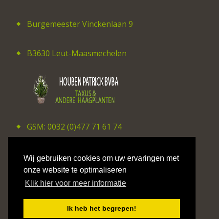
Burgemeester Vinckenlaan 9
B3630 Leut-Maasmechelen
GSM: 0032 (0)477 71 61 74
E-mail: patrick_houben@hotmail.com
Wij gebruiken cookies om uw ervaringen met
onze website te optimaliseren
Klik hier voor meer informatie
©2026 CV Studio Hilaire Smits
Ik heb het begrepen!
Privacy Policy