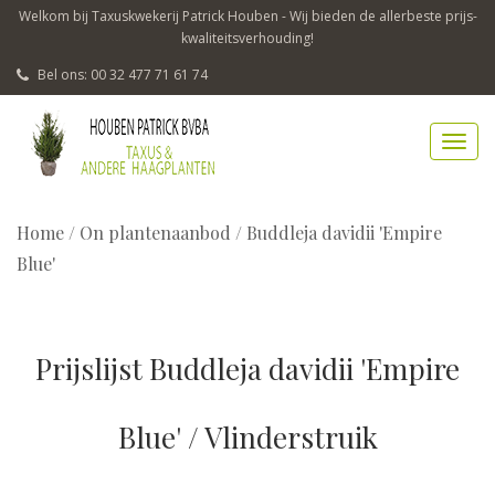
Welkom bij Taxuskwekerij Patrick Houben - Wij bieden de allerbeste prijs-
kwaliteitsverhouding!
Bel ons: 00 32 477 71 61 74
Home
/
On plantenaanbod / Buddleja davidii 'Empire
Blue'
Prijslijst Buddleja davidii 'Empire
Blue' / Vlinderstruik