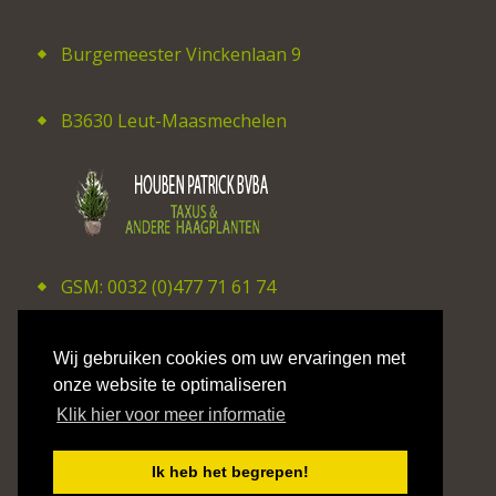
Burgemeester Vinckenlaan 9
B3630 Leut-Maasmechelen
GSM: 0032 (0)477 71 61 74
E-mail: patrick_houben@hotmail.com
Wij gebruiken cookies om uw ervaringen met
onze website te optimaliseren
Klik hier voor meer informatie
©2026 CV Studio Hilaire Smits
Ik heb het begrepen!
Privacy Policy