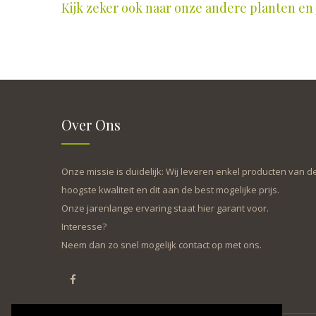
Kijk zeker ook naar onze andere planten en j
Over Ons
Onze missie is duidelijk: Wij leveren enkel producten van d
hoogste kwaliteit en dit aan de best mogelijke prijs.
Onze jarenlange ervaring staat hier garant voor.
Interesse?
Neem dan zo snel mogelijk contact op met ons.