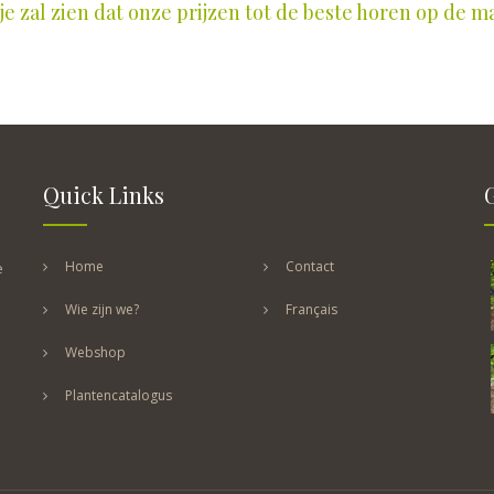
e zal zien dat onze prijzen tot de beste horen op de m
Quick Links
Home
Contact
e
Wie zijn we?
Français
Webshop
Plantencatalogus