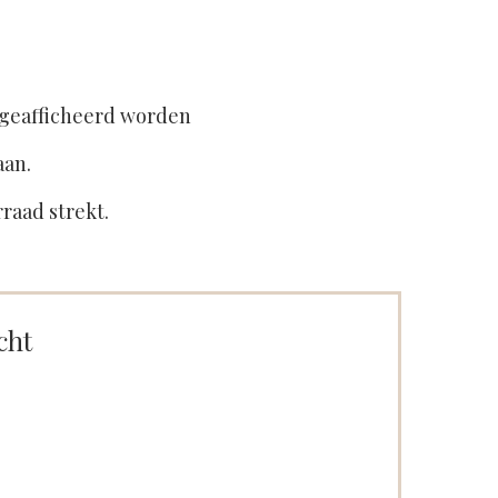
 geafficheerd worden
aan.
rraad strekt.
cht