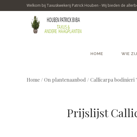
Welkom bij Taxuskwekerij Patrick Houben - Wij bieden de allerbe
HOME
WIE ZI
Home
/
On plantenaanbod / Callicarpa bodinieri '
Prijslijst Cal