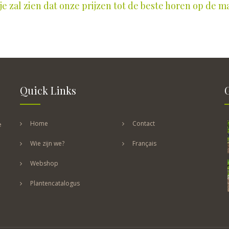
e zal zien dat onze prijzen tot de beste horen op de m
Quick Links
Home
Contact
e
Wie zijn we?
Français
Webshop
Plantencatalogus