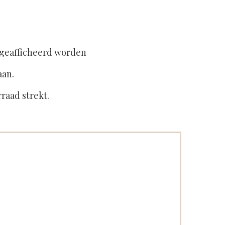
 geafficheerd worden
aan.
rraad strekt.