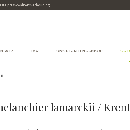
ste prijs-kwaliteitsverhouding!
JN WE?
FAQ
ONS PLANTENAANBOD
CAT
ii
Amelanchier lamarckii / Kr