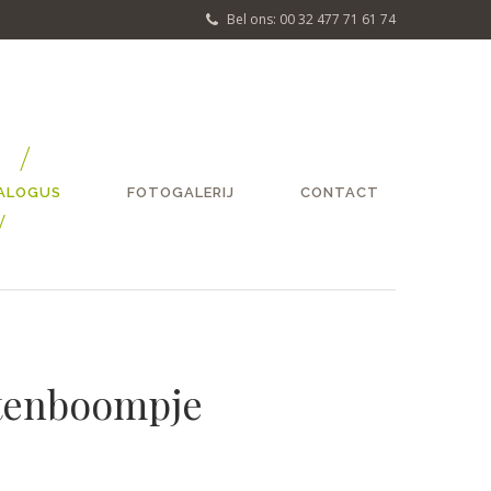
Bel ons: 00 32 477 71 61 74
ALOGUS
FOTOGALERIJ
CONTACT
entenboompje