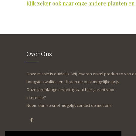
Kijk zeker ook naar onze andere planten en j
Over Ons
Onze missie is duidelijk: Wij leveren enkel producten van d
hoogste kwaliteit en dit aan de best mogelijke prijs.
Onze jarenlange ervaring staat hier garant voor.
Interesse?
Neem dan zo snel mogelijk contact op met ons.