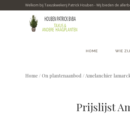
Welkom bij Taxuskwekerij Patrick Houben - Wij bieden de allerbe
HOME
WIE ZI
Home
/
On plantenaanbod / Amelanchier lamarck
Prijslijst 