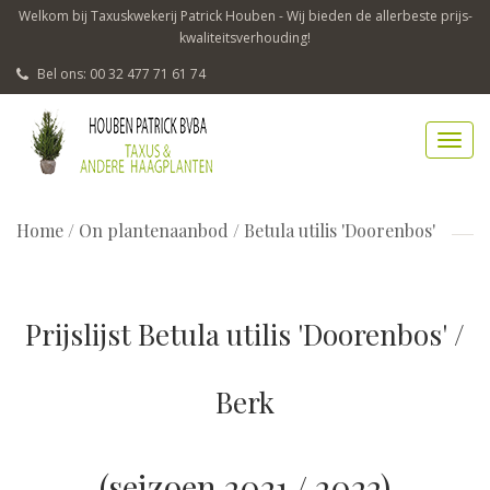
Welkom bij Taxuskwekerij Patrick Houben - Wij bieden de allerbeste prijs-
kwaliteitsverhouding!
Bel ons: 00 32 477 71 61 74
Home
/
On plantenaanbod / Betula utilis 'Doorenbos'
Prijslijst Betula utilis 'Doorenbos' /
Berk
(seizoen 2021 / 2022)